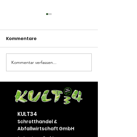
Kommentare
10 2025
06 2025
Kommentar verfassen...
KULT34
Schrotthandel &
Abfallwirtschaft GmbH