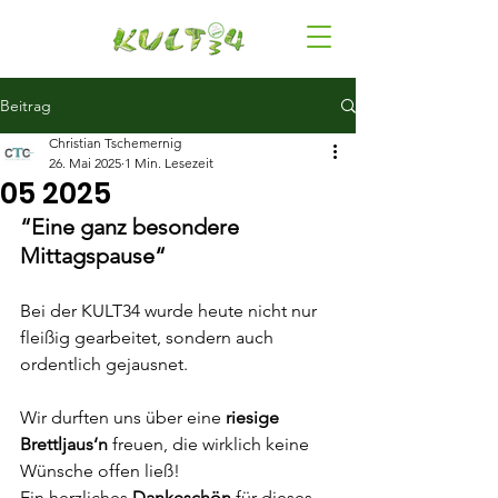
Beitrag
Christian Tschemernig
26. Mai 2025
1 Min. Lesezeit
05 2025
“
Eine ganz besondere 
Mittagspause
“
Bei der KULT34 wurde heute nicht nur 
fleißig gearbeitet, sondern auch 
ordentlich gejausnet.
Wir durften uns über eine 
riesige 
Brettljaus‘n
 freuen, die wirklich keine 
Wünsche offen ließ!
Ein herzliches 
Dankeschön
 für dieses 