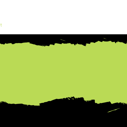
t
JOB Börse
Mehr...