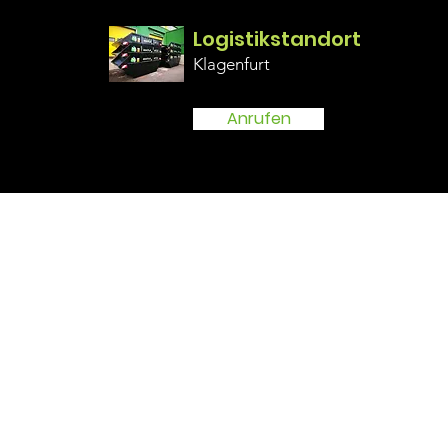
Logistikstandor
t
Klagen
furt
Anrufen