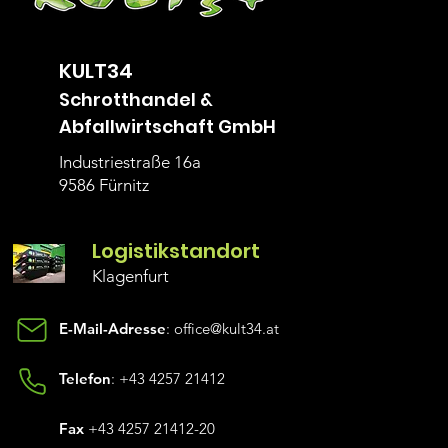
KULT34
Schrotthandel &
Abfallwirtschaft GmbH
Industriestraße 16a
9586 Fürnitz
Logistikstandor
t
Klagen
furt
E-Mail-Adresse
:
office@kult34.at
Telefon
:
+43 4257 21412
Fax
+43 4257 21412-20