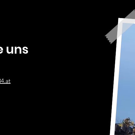
e uns
4.at